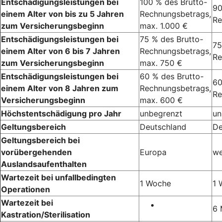
Entschädigungsleistungen bei
100 % des Brutto-
90
einem Alter von bis zu 5 Jahren
Rechnungsbetrags,
Re
zum Versicherungsbeginn
max. 1.000 €
Entschädigungsleistungen bei
75 % des Brutto-
75
einem Alter von 6 bis 7 Jahren
Rechnungsbetrags,
Re
zum Versicherungsbeginn
max. 750 €
Entschädigungsleistungen bei
60 % des Brutto-
60
einem Alter von 8 Jahren zum
Rechnungsbetrags,
Re
Versicherungsbeginn
max. 600 €
Höchstentschädigung pro Jahr
unbegrenzt
un
Geltungsbereich
Deutschland
De
Geltungsbereich bei
vorübergehenden
Europa
we
Auslandsaufenthalten
Wartezeit bei unfallbedingten
1 Woche
1 
Operationen
Wartezeit bei
6 
Kastration/Sterilisation