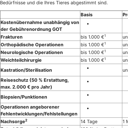
Bedürfnisse und die Ihres Tieres abgestimmt sind.
Basis
P
Kostenübernahme unabhängig von
der Gebührenordnung GOT
1
Frakturen
bis 1.000 €
un
1
Orthopädische Operationen
bis 1.000 €
un
1
Neurologische Operationen
bis 1.000 €
un
1
Weichteilchirurgie
bis 1.000 €
un
Kastration/Sterilisation
un
Reiseschutz (50 % Erstattung,
max. 2.000 € pro Jahr)
Biopsien/Punktionen
Operationen angeborener
Fehlentwicklungen/Fehlstellungen
2
Nachsorge
14 Tage
1 