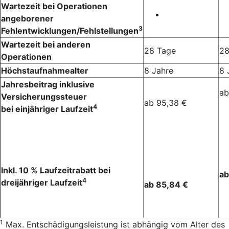
Wartezeit bei Operationen
angeborener
3
Fehlentwicklungen/Fehlstellungen
Wartezeit bei anderen
28 Tage
28
Operationen
Höchstaufnahmealter
8 Jahre
8 
Jahresbeitrag inklusive
ab
Versicherungssteuer
ab 95,38 €
4
bei einjähriger Laufzeit
Inkl. 10 % Laufzeitrabatt bei
ab
4
dreijähriger Laufzeit
ab 85,84 €
1
Max. Entschädigungsleistung ist abhängig vom Alter des