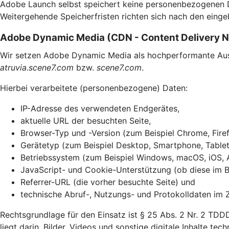
Adobe Launch selbst speichert keine personenbezogenen Dat
Weitergehende Speicherfristen richten sich nach den einge
Adobe Dynamic Media (CDN - Content Delivery 
Wir setzen Adobe Dynamic Media als hochperformante Ausli
atruvia.scene7.com
bzw.
scene7.com
.
Hierbei verarbeitete (personenbezogene) Daten:
IP-Adresse des verwendeten Endgerätes,
aktuelle URL der besuchten Seite,
Browser-Typ und -Version (zum Beispiel Chrome, Firef
Gerätetyp (zum Beispiel Desktop, Smartphone, Tablet
Betriebssystem (zum Beispiel Windows, macOS, iOS, 
JavaScript- und Cookie-Unterstützung (ob diese im Br
Referrer-URL (die vorher besuchte Seite) und
technische Abruf-, Nutzungs- und Protokolldaten im 
Rechtsgrundlage für den Einsatz ist § 25 Abs. 2 Nr. 2 TDD
liegt darin, Bilder, Videos und sonstige digitale Inhalte te