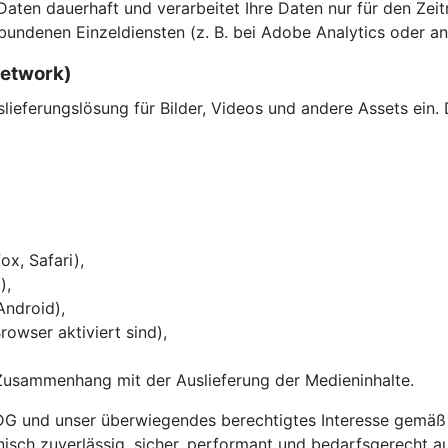
en dauerhaft und verarbeitet Ihre Daten nur für den Zeitra
bundenen Einzeldiensten (z. B. bei Adobe Analytics oder an
Network)
eferungslösung für Bilder, Videos und andere Assets ein. 
ox, Safari),
),
Android),
owser aktiviert sind),
Zusammenhang mit der Auslieferung der Medieninhalte.
DG und unser überwiegendes berechtigtes Interesse gemäß Ar
chnisch zuverlässig, sicher, performant und bedarfsgerecht a