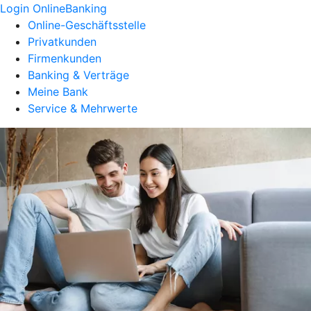
Login OnlineBanking
Online-Geschäftsstelle
Privatkunden
Firmenkunden
Banking & Verträge
Meine Bank
Service & Mehrwerte