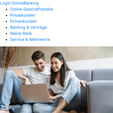
Login OnlineBanking
Online-Geschäftsstelle
Privatkunden
Firmenkunden
Banking & Verträge
Meine Bank
Service & Mehrwerte