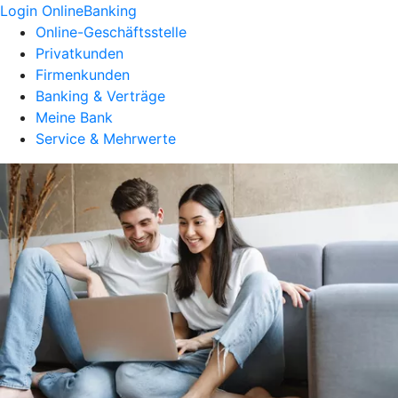
Login OnlineBanking
Online-Geschäftsstelle
Privatkunden
Firmenkunden
Banking & Verträge
Meine Bank
Service & Mehrwerte