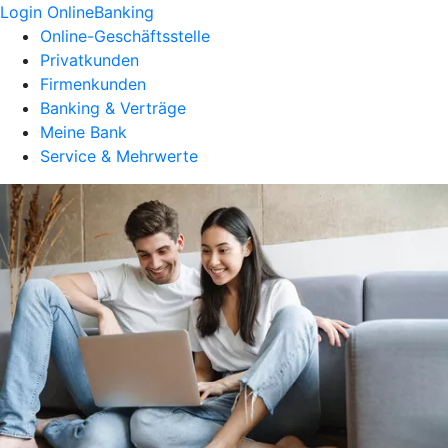
Login OnlineBanking
Online-Geschäftsstelle
Privatkunden
Firmenkunden
Banking & Verträge
Meine Bank
Service & Mehrwerte