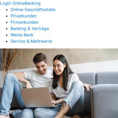
Login OnlineBanking
Online-Geschäftsstelle
Privatkunden
Firmenkunden
Banking & Verträge
Meine Bank
Service & Mehrwerte